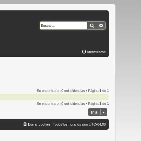
Buscar
Búsqueda avanzad
Identificarse
Se encontraron 0 coincidencias • Página
1
de
1
Se encontraron 0 coincidencias • Página
1
de
1
Ir a
Borrar cookies
Todos los horarios son
UTC-04:00