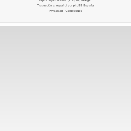
saphic style created by
Sopel
|
nextgen
Traducción al español por
phpBB España
Privacidad
|
Condiciones