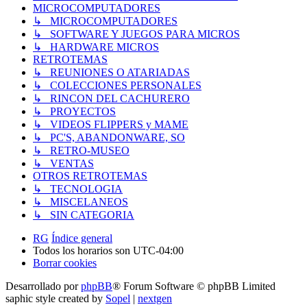
MICROCOMPUTADORES
↳ MICROCOMPUTADORES
↳ SOFTWARE Y JUEGOS PARA MICROS
↳ HARDWARE MICROS
RETROTEMAS
↳ REUNIONES O ATARIADAS
↳ COLECCIONES PERSONALES
↳ RINCON DEL CACHURERO
↳ PROYECTOS
↳ VIDEOS FLIPPERS y MAME
↳ PC'S, ABANDONWARE, SO
↳ RETRO-MUSEO
↳ VENTAS
OTROS RETROTEMAS
↳ TECNOLOGIA
↳ MISCELANEOS
↳ SIN CATEGORIA
RG
Índice general
Todos los horarios son
UTC-04:00
Borrar cookies
Desarrollado por
phpBB
® Forum Software © phpBB Limited
saphic style created by
Sopel
|
nextgen