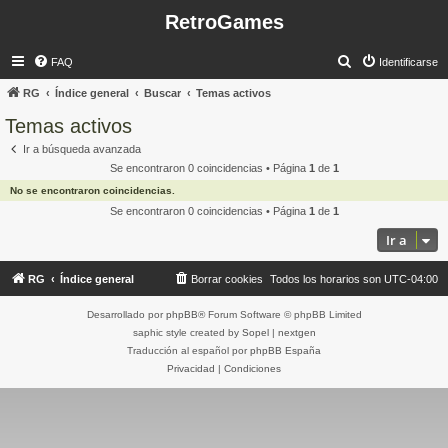
RetroGames
B
FAQ
Identificarse
u
RG
Índice general
Buscar
Temas activos
s
Temas activos
c
Ir a búsqueda avanzada
a
Se encontraron 0 coincidencias • Página
1
de
1
r
No se encontraron coincidencias.
Se encontraron 0 coincidencias • Página
1
de
1
Ir a
RG
Índice general
Borrar cookies
Todos los horarios son
UTC-04:00
Desarrollado por
phpBB
® Forum Software © phpBB Limited
saphic style created by
Sopel
|
nextgen
Traducción al español por
phpBB España
Privacidad
|
Condiciones