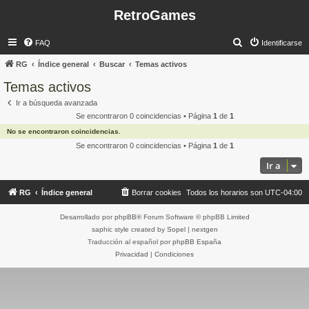
RetroGames
B
FAQ
Identificarse
u
RG
Índice general
Buscar
Temas activos
s
Temas activos
c
Ir a búsqueda avanzada
a
Se encontraron 0 coincidencias • Página
1
de
1
r
No se encontraron coincidencias.
Se encontraron 0 coincidencias • Página
1
de
1
Ir a
RG
Índice general
Borrar cookies
Todos los horarios son
UTC-04:00
Desarrollado por
phpBB
® Forum Software © phpBB Limited
saphic style created by
Sopel
|
nextgen
Traducción al español por
phpBB España
Privacidad
|
Condiciones