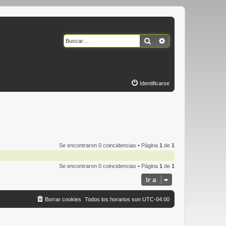
Buscar
Búsqueda avanzad
Identificarse
Se encontraron 0 coincidencias • Página
1
de
1
Se encontraron 0 coincidencias • Página
1
de
1
Ir a
Borrar cookies
Todos los horarios son
UTC-04:00