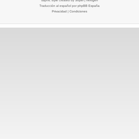
saphic style created by
Sopel
|
nextgen
Traducción al español por
phpBB España
Privacidad
|
Condiciones