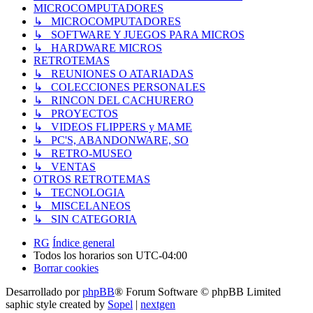
MICROCOMPUTADORES
↳ MICROCOMPUTADORES
↳ SOFTWARE Y JUEGOS PARA MICROS
↳ HARDWARE MICROS
RETROTEMAS
↳ REUNIONES O ATARIADAS
↳ COLECCIONES PERSONALES
↳ RINCON DEL CACHURERO
↳ PROYECTOS
↳ VIDEOS FLIPPERS y MAME
↳ PC'S, ABANDONWARE, SO
↳ RETRO-MUSEO
↳ VENTAS
OTROS RETROTEMAS
↳ TECNOLOGIA
↳ MISCELANEOS
↳ SIN CATEGORIA
RG
Índice general
Todos los horarios son
UTC-04:00
Borrar cookies
Desarrollado por
phpBB
® Forum Software © phpBB Limited
saphic style created by
Sopel
|
nextgen