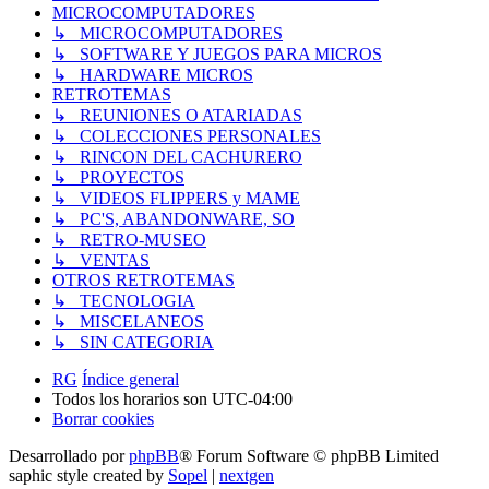
MICROCOMPUTADORES
↳ MICROCOMPUTADORES
↳ SOFTWARE Y JUEGOS PARA MICROS
↳ HARDWARE MICROS
RETROTEMAS
↳ REUNIONES O ATARIADAS
↳ COLECCIONES PERSONALES
↳ RINCON DEL CACHURERO
↳ PROYECTOS
↳ VIDEOS FLIPPERS y MAME
↳ PC'S, ABANDONWARE, SO
↳ RETRO-MUSEO
↳ VENTAS
OTROS RETROTEMAS
↳ TECNOLOGIA
↳ MISCELANEOS
↳ SIN CATEGORIA
RG
Índice general
Todos los horarios son
UTC-04:00
Borrar cookies
Desarrollado por
phpBB
® Forum Software © phpBB Limited
saphic style created by
Sopel
|
nextgen