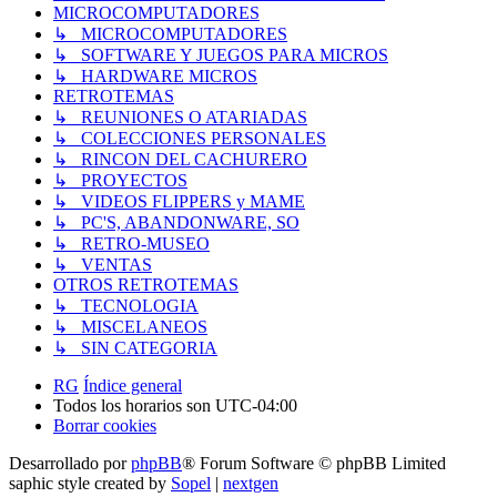
MICROCOMPUTADORES
↳ MICROCOMPUTADORES
↳ SOFTWARE Y JUEGOS PARA MICROS
↳ HARDWARE MICROS
RETROTEMAS
↳ REUNIONES O ATARIADAS
↳ COLECCIONES PERSONALES
↳ RINCON DEL CACHURERO
↳ PROYECTOS
↳ VIDEOS FLIPPERS y MAME
↳ PC'S, ABANDONWARE, SO
↳ RETRO-MUSEO
↳ VENTAS
OTROS RETROTEMAS
↳ TECNOLOGIA
↳ MISCELANEOS
↳ SIN CATEGORIA
RG
Índice general
Todos los horarios son
UTC-04:00
Borrar cookies
Desarrollado por
phpBB
® Forum Software © phpBB Limited
saphic style created by
Sopel
|
nextgen