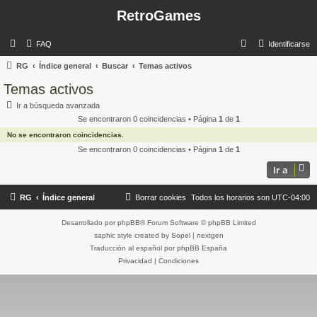
RetroGames
B
FAQ
Identificarse
u
RG
Índice general
Buscar
Temas activos
s
Temas activos
c
Ir a búsqueda avanzada
a
Se encontraron 0 coincidencias • Página
1
de
1
r
No se encontraron coincidencias.
Se encontraron 0 coincidencias • Página
1
de
1
Ir a
RG
Índice general
Borrar cookies
Todos los horarios son
UTC-04:00
Desarrollado por
phpBB
® Forum Software © phpBB Limited
saphic style created by
Sopel
|
nextgen
Traducción al español por
phpBB España
Privacidad
|
Condiciones