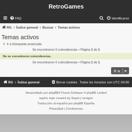
RetroGames
B
FAQ
Identificarse
u
RG
Índice general
Buscar
Temas activos
s
Temas activos
c
Ir a búsqueda avanzada
a
Se encontraron 0 coincidencias • Página
1
de
1
r
No se encontraron coincidencias.
Se encontraron 0 coincidencias • Página
1
de
1
Ir a
RG
Índice general
Borrar cookies
Todos los horarios son
UTC-04:00
Desarrollado por
phpBB
® Forum Software © phpBB Limited
saphic style created by
Sopel
|
nextgen
Traducción al español por
phpBB España
Privacidad
|
Condiciones