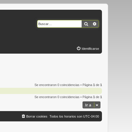
Buscar
Búsqueda avanzad
Identificarse
Se encontraron 0 coincidencias • Página
1
de
1
Se encontraron 0 coincidencias • Página
1
de
1
Ir a
Borrar cookies
Todos los horarios son
UTC-04:00