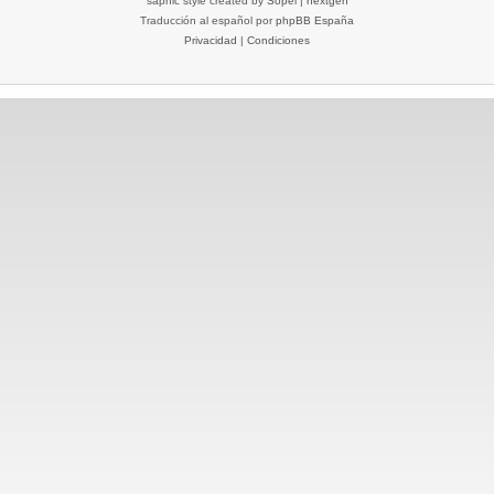
saphic style created by
Sopel
|
nextgen
Traducción al español por
phpBB España
Privacidad
|
Condiciones