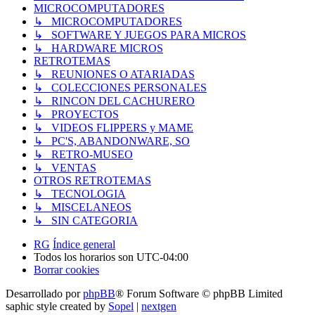
MICROCOMPUTADORES
↳ MICROCOMPUTADORES
↳ SOFTWARE Y JUEGOS PARA MICROS
↳ HARDWARE MICROS
RETROTEMAS
↳ REUNIONES O ATARIADAS
↳ COLECCIONES PERSONALES
↳ RINCON DEL CACHURERO
↳ PROYECTOS
↳ VIDEOS FLIPPERS y MAME
↳ PC'S, ABANDONWARE, SO
↳ RETRO-MUSEO
↳ VENTAS
OTROS RETROTEMAS
↳ TECNOLOGIA
↳ MISCELANEOS
↳ SIN CATEGORIA
RG
Índice general
Todos los horarios son
UTC-04:00
Borrar cookies
Desarrollado por
phpBB
® Forum Software © phpBB Limited
saphic style created by
Sopel
|
nextgen