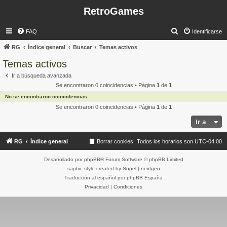
RetroGames
B
FAQ
Identificarse
u
RG
Índice general
Buscar
Temas activos
s
Temas activos
c
Ir a búsqueda avanzada
a
Se encontraron 0 coincidencias • Página
1
de
1
r
No se encontraron coincidencias.
Se encontraron 0 coincidencias • Página
1
de
1
Ir a
RG
Índice general
Borrar cookies
Todos los horarios son
UTC-04:00
Desarrollado por
phpBB
® Forum Software © phpBB Limited
saphic style created by
Sopel
|
nextgen
Traducción al español por
phpBB España
Privacidad
|
Condiciones