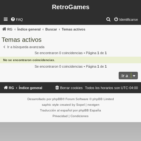
RetroGames
B
FAQ
Identificarse
u
RG
Índice general
Buscar
Temas activos
s
Temas activos
c
Ir a búsqueda avanzada
a
Se encontraron 0 coincidencias • Página
1
de
1
r
No se encontraron coincidencias.
Se encontraron 0 coincidencias • Página
1
de
1
Ir a
RG
Índice general
Borrar cookies
Todos los horarios son
UTC-04:00
Desarrollado por
phpBB
® Forum Software © phpBB Limited
saphic style created by
Sopel
|
nextgen
Traducción al español por
phpBB España
Privacidad
|
Condiciones