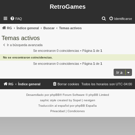
RetroGames
B
FAQ
Identificarse
u
RG
Índice general
Buscar
Temas activos
s
Temas activos
c
Ir a búsqueda avanzada
a
Se encontraron 0 coincidencias • Página
1
de
1
r
No se encontraron coincidencias.
Se encontraron 0 coincidencias • Página
1
de
1
Ir a
RG
Índice general
Borrar cookies
Todos los horarios son
UTC-04:00
Desarrollado por
phpBB
® Forum Software © phpBB Limited
saphic style created by
Sopel
|
nextgen
Traducción al español por
phpBB España
Privacidad
|
Condiciones