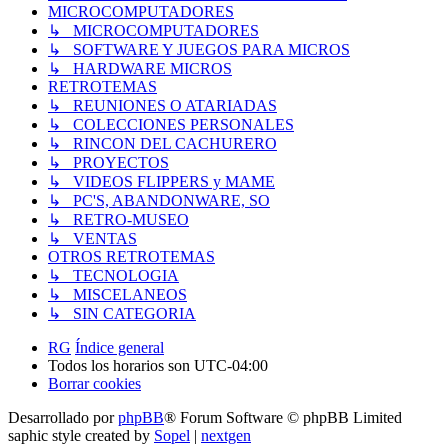
MICROCOMPUTADORES
↳ MICROCOMPUTADORES
↳ SOFTWARE Y JUEGOS PARA MICROS
↳ HARDWARE MICROS
RETROTEMAS
↳ REUNIONES O ATARIADAS
↳ COLECCIONES PERSONALES
↳ RINCON DEL CACHURERO
↳ PROYECTOS
↳ VIDEOS FLIPPERS y MAME
↳ PC'S, ABANDONWARE, SO
↳ RETRO-MUSEO
↳ VENTAS
OTROS RETROTEMAS
↳ TECNOLOGIA
↳ MISCELANEOS
↳ SIN CATEGORIA
RG
Índice general
Todos los horarios son
UTC-04:00
Borrar cookies
Desarrollado por
phpBB
® Forum Software © phpBB Limited
saphic style created by
Sopel
|
nextgen