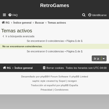
RetroGames
B
FAQ
Identificarse
u
RG
Índice general
Buscar
Temas activos
s
Temas activos
c
Ir a búsqueda avanzada
a
Se encontraron 0 coincidencias • Página
1
de
1
r
No se encontraron coincidencias.
Se encontraron 0 coincidencias • Página
1
de
1
Ir a
RG
Índice general
Borrar cookies
Todos los horarios son
UTC-04:00
Desarrollado por
phpBB
® Forum Software © phpBB Limited
saphic style created by
Sopel
|
nextgen
Traducción al español por
phpBB España
Privacidad
|
Condiciones