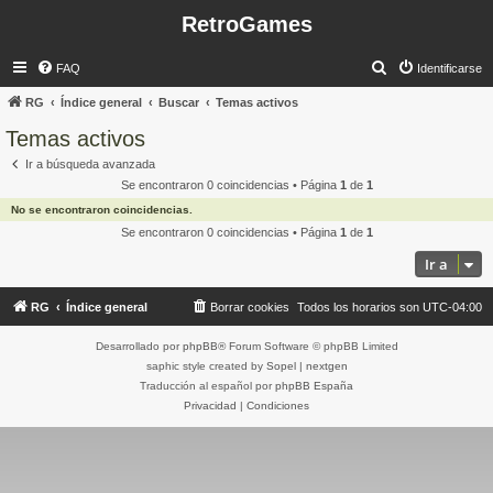
RetroGames
B
FAQ
Identificarse
u
RG
Índice general
Buscar
Temas activos
s
Temas activos
c
Ir a búsqueda avanzada
a
Se encontraron 0 coincidencias • Página
1
de
1
r
No se encontraron coincidencias.
Se encontraron 0 coincidencias • Página
1
de
1
Ir a
RG
Índice general
Borrar cookies
Todos los horarios son
UTC-04:00
Desarrollado por
phpBB
® Forum Software © phpBB Limited
saphic style created by
Sopel
|
nextgen
Traducción al español por
phpBB España
Privacidad
|
Condiciones