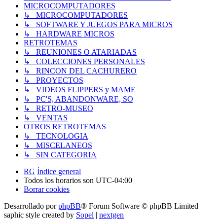
MICROCOMPUTADORES
↳ MICROCOMPUTADORES
↳ SOFTWARE Y JUEGOS PARA MICROS
↳ HARDWARE MICROS
RETROTEMAS
↳ REUNIONES O ATARIADAS
↳ COLECCIONES PERSONALES
↳ RINCON DEL CACHURERO
↳ PROYECTOS
↳ VIDEOS FLIPPERS y MAME
↳ PC'S, ABANDONWARE, SO
↳ RETRO-MUSEO
↳ VENTAS
OTROS RETROTEMAS
↳ TECNOLOGIA
↳ MISCELANEOS
↳ SIN CATEGORIA
RG
Índice general
Todos los horarios son
UTC-04:00
Borrar cookies
Desarrollado por
phpBB
® Forum Software © phpBB Limited
saphic style created by
Sopel
|
nextgen