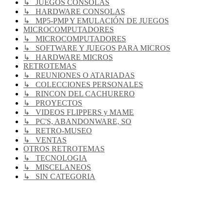
↳ JUEGOS CONSOLAS
↳ HARDWARE CONSOLAS
↳ MP5-PMP Y EMULACIÓN DE JUEGOS
MICROCOMPUTADORES
↳ MICROCOMPUTADORES
↳ SOFTWARE Y JUEGOS PARA MICROS
↳ HARDWARE MICROS
RETROTEMAS
↳ REUNIONES O ATARIADAS
↳ COLECCIONES PERSONALES
↳ RINCON DEL CACHURERO
↳ PROYECTOS
↳ VIDEOS FLIPPERS y MAME
↳ PC'S, ABANDONWARE, SO
↳ RETRO-MUSEO
↳ VENTAS
OTROS RETROTEMAS
↳ TECNOLOGIA
↳ MISCELANEOS
↳ SIN CATEGORIA
RG
Índice general
Todos los horarios son
UTC-04:00
Borrar cookies