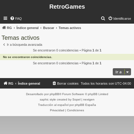
RetroGames
B
FAQ
Identificarse
u
RG
Índice general
Buscar
Temas activos
s
Temas activos
c
Ir a búsqueda avanzada
a
Se encontraron 0 coincidencias • Página
1
de
1
r
No se encontraron coincidencias.
Se encontraron 0 coincidencias • Página
1
de
1
Ir a
RG
Índice general
Borrar cookies
Todos los horarios son
UTC-04:00
Desarrollado por
phpBB
® Forum Software © phpBB Limited
saphic style created by
Sopel
|
nextgen
Traducción al español por
phpBB España
Privacidad
|
Condiciones