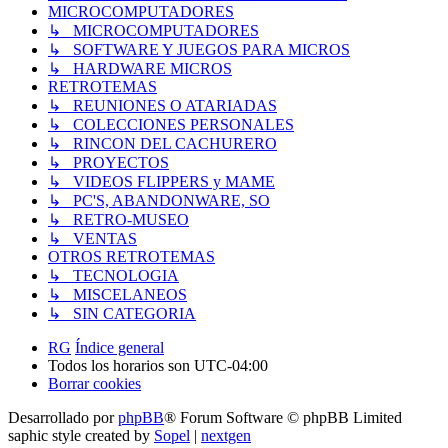
MICROCOMPUTADORES
↳ MICROCOMPUTADORES
↳ SOFTWARE Y JUEGOS PARA MICROS
↳ HARDWARE MICROS
RETROTEMAS
↳ REUNIONES O ATARIADAS
↳ COLECCIONES PERSONALES
↳ RINCON DEL CACHURERO
↳ PROYECTOS
↳ VIDEOS FLIPPERS y MAME
↳ PC'S, ABANDONWARE, SO
↳ RETRO-MUSEO
↳ VENTAS
OTROS RETROTEMAS
↳ TECNOLOGIA
↳ MISCELANEOS
↳ SIN CATEGORIA
RG
Índice general
Todos los horarios son
UTC-04:00
Borrar cookies
Desarrollado por
phpBB
® Forum Software © phpBB Limited
saphic style created by
Sopel
|
nextgen