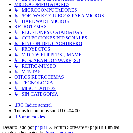
MICROCOMPUTADORES
↳ MICROCOMPUTADORES
↳ SOFTWARE Y JUEGOS PARA MICROS
↳ HARDWARE MICROS
RETROTEMAS
↳ REUNIONES O ATARIADAS
↳ COLECCIONES PERSONALES
↳ RINCON DEL CACHURERO
↳ PROYECTOS
↳ VIDEOS FLIPPERS y MAME
↳ PC'S, ABANDONWARE, SO
↳ RETRO-MUSEO
↳ VENTAS
OTROS RETROTEMAS
↳ TECNOLOGIA
↳ MISCELANEOS
↳ SIN CATEGORIA
RG
Índice general
Todos los horarios son
UTC-04:00
Borrar cookies
Desarrollado por
phpBB
® Forum Software © phpBB Limited
saphic style created by
Sopel
|
nextgen