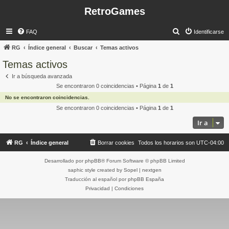
RetroGames
B
FAQ
Identificarse
u
RG
Índice general
Buscar
Temas activos
s
Temas activos
c
Ir a búsqueda avanzada
a
Se encontraron 0 coincidencias • Página
1
de
1
r
No se encontraron coincidencias.
Se encontraron 0 coincidencias • Página
1
de
1
Ir a
RG
Índice general
Borrar cookies
Todos los horarios son
UTC-04:00
Desarrollado por
phpBB
® Forum Software © phpBB Limited
saphic style created by
Sopel
|
nextgen
Traducción al español por
phpBB España
Privacidad
|
Condiciones