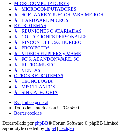
MICROCOMPUTADORES
↳ MICROCOMPUTADORES
↳ SOFTWARE Y JUEGOS PARA MICROS
↳ HARDWARE MICROS
RETROTEMAS
↳ REUNIONES O ATARIADAS
↳ COLECCIONES PERSONALES
↳ RINCON DEL CACHURERO
↳ PROYECTOS
↳ VIDEOS FLIPPERS y MAME
↳ PC'S, ABANDONWARE, SO
↳ RETRO-MUSEO
↳ VENTAS
OTROS RETROTEMAS
↳ TECNOLOGIA
↳ MISCELANEOS
↳ SIN CATEGORIA
RG
Índice general
Todos los horarios son
UTC-04:00
Borrar cookies
Desarrollado por
phpBB
® Forum Software © phpBB Limited
saphic style created by
Sopel
|
nextgen