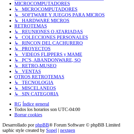
MICROCOMPUTADORES
↳ MICROCOMPUTADORES
↳ SOFTWARE Y JUEGOS PARA MICROS
↳ HARDWARE MICROS
RETROTEMAS
↳ REUNIONES O ATARIADAS
↳ COLECCIONES PERSONALES
↳ RINCON DEL CACHURERO
↳ PROYECTOS
↳ VIDEOS FLIPPERS y MAME
↳ PC'S, ABANDONWARE, SO
↳ RETRO-MUSEO
↳ VENTAS
OTROS RETROTEMAS
↳ TECNOLOGIA
↳ MISCELANEOS
↳ SIN CATEGORIA
RG
Índice general
Todos los horarios son
UTC-04:00
Borrar cookies
Desarrollado por
phpBB
® Forum Software © phpBB Limited
saphic style created by
Sopel
|
nextgen