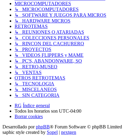
MICROCOMPUTADORES
↳ MICROCOMPUTADORES
↳ SOFTWARE Y JUEGOS PARA MICROS
↳ HARDWARE MICROS
RETROTEMAS
↳ REUNIONES O ATARIADAS
↳ COLECCIONES PERSONALES
↳ RINCON DEL CACHURERO
↳ PROYECTOS
↳ VIDEOS FLIPPERS y MAME
↳ PC'S, ABANDONWARE, SO
↳ RETRO-MUSEO
↳ VENTAS
OTROS RETROTEMAS
↳ TECNOLOGIA
↳ MISCELANEOS
↳ SIN CATEGORIA
RG
Índice general
Todos los horarios son
UTC-04:00
Borrar cookies
Desarrollado por
phpBB
® Forum Software © phpBB Limited
saphic style created by
Sopel
|
nextgen