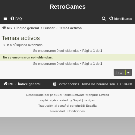
RetroGames
B
FAQ
Identificarse
u
RG
Índice general
Buscar
Temas activos
s
Temas activos
c
Ir a búsqueda avanzada
a
Se encontraron 0 coincidencias • Página
1
de
1
r
No se encontraron coincidencias.
Se encontraron 0 coincidencias • Página
1
de
1
Ir a
RG
Índice general
Borrar cookies
Todos los horarios son
UTC-04:00
Desarrollado por
phpBB
® Forum Software © phpBB Limited
saphic style created by
Sopel
|
nextgen
Traducción al español por
phpBB España
Privacidad
|
Condiciones