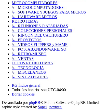
MICROCOMPUTADORES
↳ MICROCOMPUTADORES
↳ SOFTWARE Y JUEGOS PARA MICROS
↳ HARDWARE MICROS
RETROTEMAS
↳ REUNIONES O ATARIADAS
↳ COLECCIONES PERSONALES
↳ RINCON DEL CACHURERO
↳ PROYECTOS
↳ VIDEOS FLIPPERS y MAME
↳ PC'S, ABANDONWARE, SO
↳ RETRO-MUSEO
↳ VENTAS
OTROS RETROTEMAS
↳ TECNOLOGIA
↳ MISCELANEOS
↳ SIN CATEGORIA
RG
Índice general
Todos los horarios son
UTC-04:00
Borrar cookies
Desarrollado por
phpBB
® Forum Software © phpBB Limited
saphic style created by
Sopel
|
nextgen