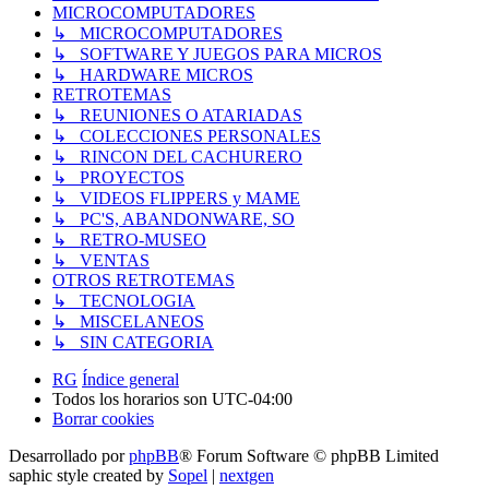
MICROCOMPUTADORES
↳ MICROCOMPUTADORES
↳ SOFTWARE Y JUEGOS PARA MICROS
↳ HARDWARE MICROS
RETROTEMAS
↳ REUNIONES O ATARIADAS
↳ COLECCIONES PERSONALES
↳ RINCON DEL CACHURERO
↳ PROYECTOS
↳ VIDEOS FLIPPERS y MAME
↳ PC'S, ABANDONWARE, SO
↳ RETRO-MUSEO
↳ VENTAS
OTROS RETROTEMAS
↳ TECNOLOGIA
↳ MISCELANEOS
↳ SIN CATEGORIA
RG
Índice general
Todos los horarios son
UTC-04:00
Borrar cookies
Desarrollado por
phpBB
® Forum Software © phpBB Limited
saphic style created by
Sopel
|
nextgen