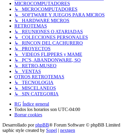
MICROCOMPUTADORES
↳ MICROCOMPUTADORES
↳ SOFTWARE Y JUEGOS PARA MICROS
↳ HARDWARE MICROS
RETROTEMAS
↳ REUNIONES O ATARIADAS
↳ COLECCIONES PERSONALES
↳ RINCON DEL CACHURERO
↳ PROYECTOS
↳ VIDEOS FLIPPERS y MAME
↳ PC'S, ABANDONWARE, SO
↳ RETRO-MUSEO
↳ VENTAS
OTROS RETROTEMAS
↳ TECNOLOGIA
↳ MISCELANEOS
↳ SIN CATEGORIA
RG
Índice general
Todos los horarios son
UTC-04:00
Borrar cookies
Desarrollado por
phpBB
® Forum Software © phpBB Limited
saphic style created by
Sopel
|
nextgen