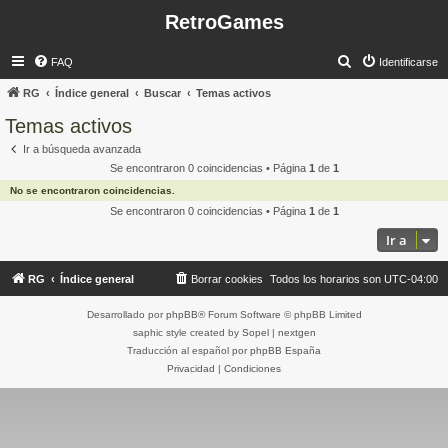
RetroGames
B
FAQ
Identificarse
u
RG
Índice general
Buscar
Temas activos
s
Temas activos
c
Ir a búsqueda avanzada
a
Se encontraron 0 coincidencias • Página
1
de
1
r
No se encontraron coincidencias.
Se encontraron 0 coincidencias • Página
1
de
1
Ir a
RG
Índice general
Borrar cookies
Todos los horarios son
UTC-04:00
Desarrollado por
phpBB
® Forum Software © phpBB Limited
saphic style created by
Sopel
|
nextgen
Traducción al español por
phpBB España
Privacidad
|
Condiciones