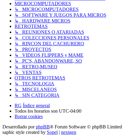
MICROCOMPUTADORES
↳ MICROCOMPUTADORES
↳ SOFTWARE Y JUEGOS PARA MICROS
↳ HARDWARE MICROS
RETROTEMAS
↳ REUNIONES O ATARIADAS
↳ COLECCIONES PERSONALES
↳ RINCON DEL CACHURERO
↳ PROYECTOS
↳ VIDEOS FLIPPERS y MAME
↳ PC'S, ABANDONWARE, SO
↳ RETRO-MUSEO
↳ VENTAS
OTROS RETROTEMAS
↳ TECNOLOGIA
↳ MISCELANEOS
↳ SIN CATEGORIA
RG
Índice general
Todos los horarios son
UTC-04:00
Borrar cookies
Desarrollado por
phpBB
® Forum Software © phpBB Limited
saphic style created by
Sopel
|
nextgen