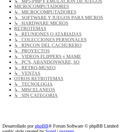
↳ MP5-PMP Y EMULACIÓN DE JUEGOS
MICROCOMPUTADORES
↳ MICROCOMPUTADORES
↳ SOFTWARE Y JUEGOS PARA MICROS
↳ HARDWARE MICROS
RETROTEMAS
↳ REUNIONES O ATARIADAS
↳ COLECCIONES PERSONALES
↳ RINCON DEL CACHURERO
↳ PROYECTOS
↳ VIDEOS FLIPPERS y MAME
↳ PC'S, ABANDONWARE, SO
↳ RETRO-MUSEO
↳ VENTAS
OTROS RETROTEMAS
↳ TECNOLOGIA
↳ MISCELANEOS
↳ SIN CATEGORIA
RG
Índice general
Todos los horarios son
UTC-04:00
Borrar cookies
Desarrollado por
phpBB
® Forum Software © phpBB Limited
saphic style created by
Sopel
|
nextgen