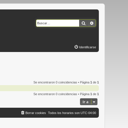
Buscar
Búsqueda avanzad
Identificarse
Se encontraron 0 coincidencias • Página
1
de
1
Se encontraron 0 coincidencias • Página
1
de
1
Ir a
Borrar cookies
Todos los horarios son
UTC-04:00