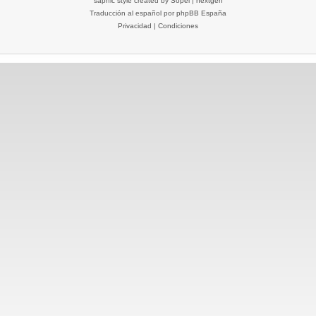
saphic style created by
Sopel
|
nextgen
Traducción al español por
phpBB España
Privacidad
|
Condiciones