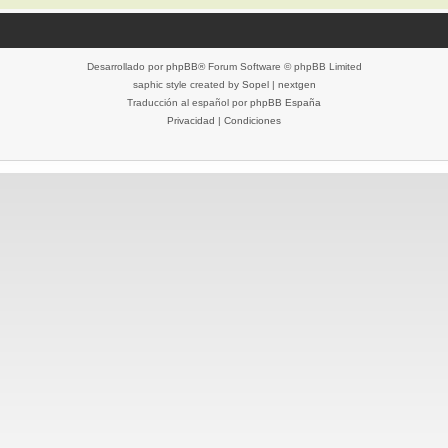
Desarrollado por
phpBB
® Forum Software © phpBB Limited
saphic style created by
Sopel
|
nextgen
Traducción al español por
phpBB España
Privacidad
|
Condiciones