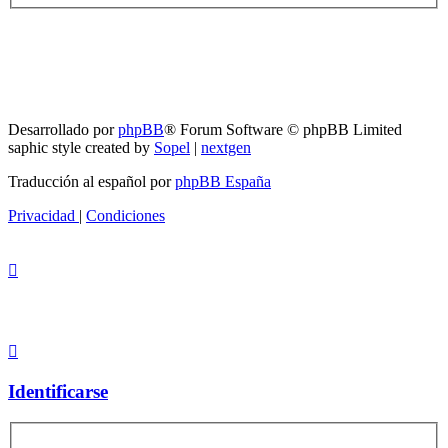
RG
Índice general
Todos los horarios son
UTC-04:00
Borrar cookies
Desarrollado por
phpBB
® Forum Software © phpBB Limited
saphic style created by
Sopel
|
nextgen
Traducción al español por
phpBB España
Privacidad
|
Condiciones
Identificarse