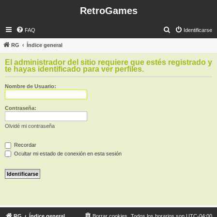
RetroGames
B
FAQ
Identificarse
u
RG
Índice general
s
El administrador del sitio requiere que estés registrado y
c
te hayas identificado para ver perfiles.
a
Nombre de Usuario:
r
Contraseña:
Olvidé mi contraseña
Recordar
Ocultar mi estado de conexión en esta sesión
RG
Índice general
Borrar cookies
Todos los horarios son
UTC-04:00