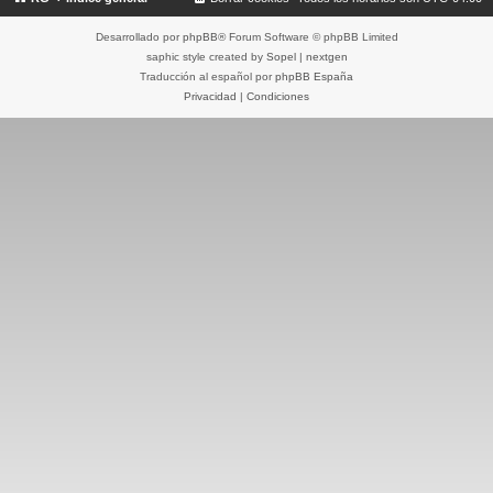
Desarrollado por
phpBB
® Forum Software © phpBB Limited
saphic style created by
Sopel
|
nextgen
Traducción al español por
phpBB España
Privacidad
|
Condiciones