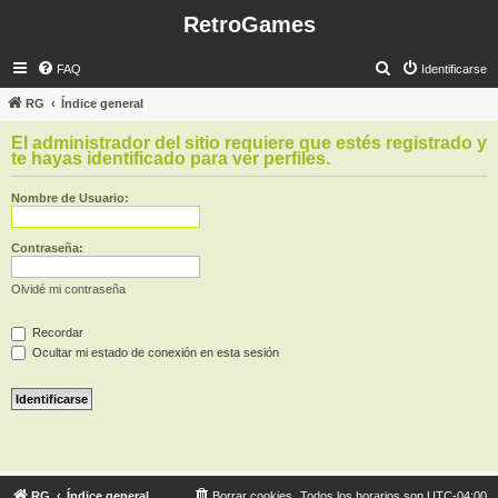
RetroGames
B
FAQ
Identificarse
u
RG
Índice general
s
El administrador del sitio requiere que estés registrado y
c
te hayas identificado para ver perfiles.
a
Nombre de Usuario:
r
Contraseña:
Olvidé mi contraseña
Recordar
Ocultar mi estado de conexión en esta sesión
RG
Índice general
Borrar cookies
Todos los horarios son
UTC-04:00