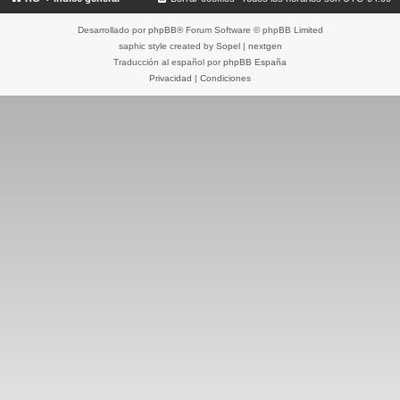
Desarrollado por
phpBB
® Forum Software © phpBB Limited
saphic style created by
Sopel
|
nextgen
Traducción al español por
phpBB España
Privacidad
|
Condiciones