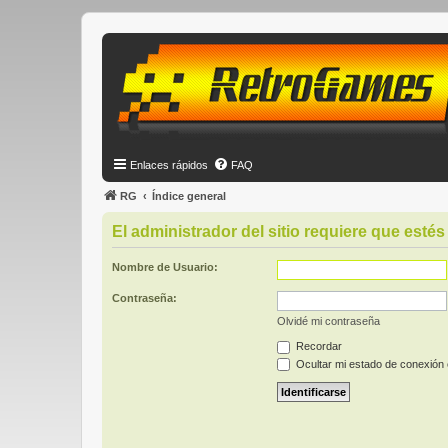
Enlaces rápidos
FAQ
RG
Índice general
El administrador del sitio requiere que estés 
Nombre de Usuario:
Contraseña:
Olvidé mi contraseña
Recordar
Ocultar mi estado de conexión 