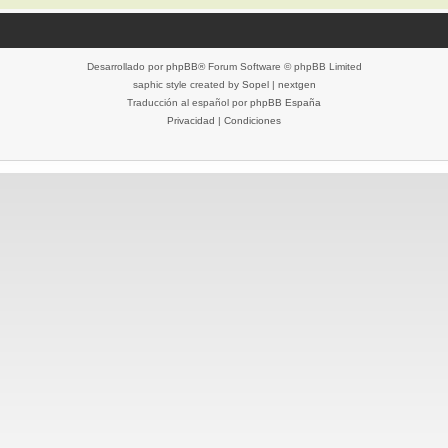
Desarrollado por
phpBB
® Forum Software © phpBB Limited
saphic style created by
Sopel
|
nextgen
Traducción al español por
phpBB España
Privacidad
|
Condiciones