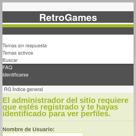
RetroGames
Buscar
Temas sin respuesta
Temas activos
Buscar
FAQ
Identificarse
Buscar
RG
Índice general
El administrador del sitio requiere
que estés registrado y te hayas
identificado para ver perfiles.
Nombre de Usuario: