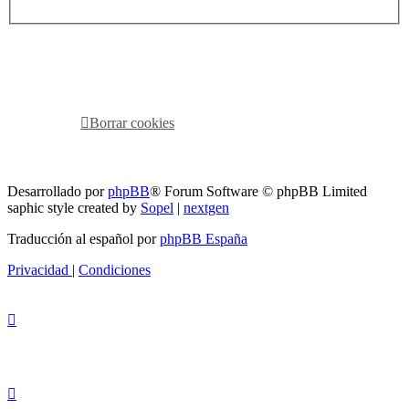
RG
Índice general
Todos los horarios son
UTC-04:00
Borrar cookies
Todos los horarios son
UTC-04:00
Borrar cookies
Desarrollado por
phpBB
® Forum Software © phpBB Limited
saphic style created by
Sopel
|
nextgen
Traducción al español por
phpBB España
Privacidad
|
Condiciones