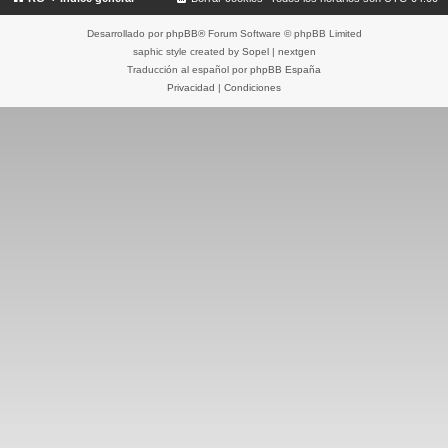
Desarrollado por
phpBB
® Forum Software © phpBB Limited
saphic style created by
Sopel
|
nextgen
Traducción al español por
phpBB España
Privacidad
|
Condiciones