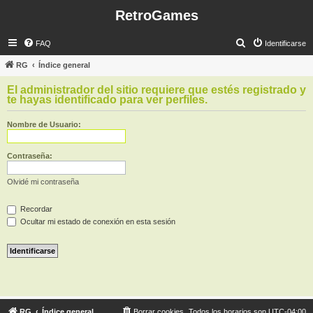
RetroGames
B
FAQ
Identificarse
u
RG
Índice general
s
El administrador del sitio requiere que estés registrado y
c
te hayas identificado para ver perfiles.
a
Nombre de Usuario:
r
Contraseña:
Olvidé mi contraseña
Recordar
Ocultar mi estado de conexión en esta sesión
RG
Índice general
Borrar cookies
Todos los horarios son
UTC-04:00