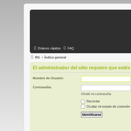
Enlaces rápidos
FAQ
RG
Índice general
El administrador del sitio requiere que estés 
Nombre de Usuario:
Contraseña:
Olvidé mi contraseña
Recordar
Ocultar mi estado de conexión 