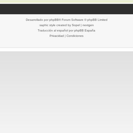
Desarrollado por
phpBB
® Forum Software © phpBB Limited
saphic style created by
Sopel
|
nextgen
Traducción al español por
phpBB España
Privacidad
|
Condiciones