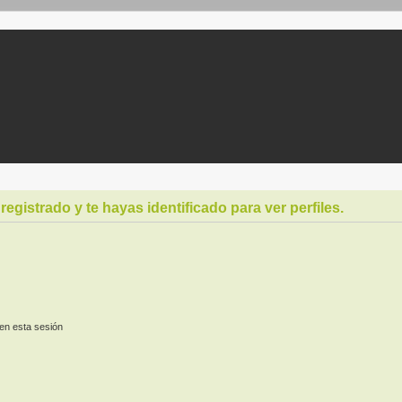
registrado y te hayas identificado para ver perfiles.
en esta sesión