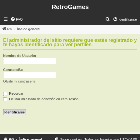
RetroGames
B
FAQ
Identificarse
u
RG
Índice general
s
El administrador del sitio requiere que estés registrado y
c
te hayas identificado para ver perfiles.
a
Nombre de Usuario:
r
Contraseña:
Olvidé mi contraseña
Recordar
Ocultar mi estado de conexión en esta sesión
RG
Índice general
Borrar cookies
Todos los horarios son
UTC-04:00