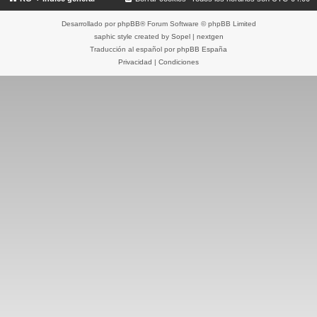
Desarrollado por
phpBB
® Forum Software © phpBB Limited
saphic style created by
Sopel
|
nextgen
Traducción al español por
phpBB España
Privacidad
|
Condiciones