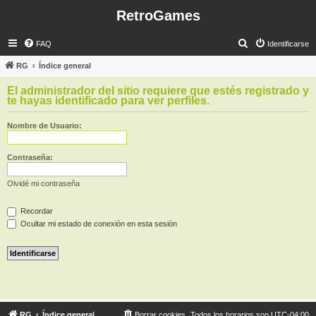
RetroGames
B
FAQ
Identificarse
u
RG
Índice general
s
El administrador del sitio requiere que estés registrado y
c
te hayas identificado para ver perfiles.
a
Nombre de Usuario:
r
Contraseña:
Olvidé mi contraseña
Recordar
Ocultar mi estado de conexión en esta sesión
RG
Índice general
Borrar cookies
Todos los horarios son
UTC-04:00