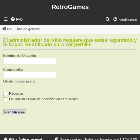
RetroGames
B
FAQ
Identificarse
u
RG
Índice general
s
El administrador del sitio requiere que estés registrado y
c
te hayas identificado para ver perfiles.
a
Nombre de Usuario:
r
Contraseña:
Olvidé mi contraseña
Recordar
Ocultar mi estado de conexión en esta sesión
RG
Índice general
Borrar cookies
Todos los horarios son
UTC-04:00