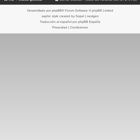
Desarrollado por
phpBB
® Forum Software © phpBB Limited
saphic style created by
Sopel
|
nextgen
Traducción al español por
phpBB España
Privacidad
|
Condiciones