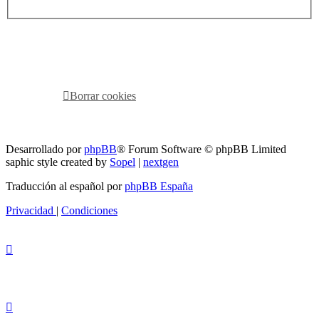
RG
Índice general
Todos los horarios son
UTC-04:00
Borrar cookies
Todos los horarios son
UTC-04:00
Borrar cookies
Desarrollado por
phpBB
® Forum Software © phpBB Limited
saphic style created by
Sopel
|
nextgen
Traducción al español por
phpBB España
Privacidad
|
Condiciones