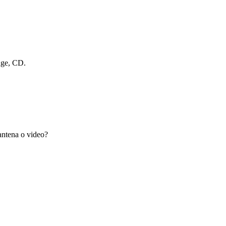
dge, CD.
antena o video?