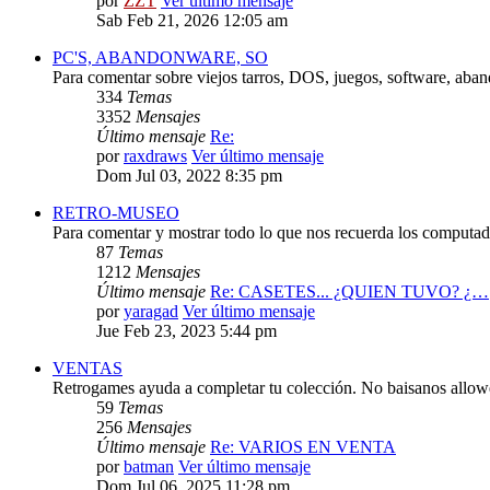
por
ZZT
Ver último mensaje
Sab Feb 21, 2026 12:05 am
PC'S, ABANDONWARE, SO
Para comentar sobre viejos tarros, DOS, juegos, software, aba
334
Temas
3352
Mensajes
Último mensaje
Re:
por
raxdraws
Ver último mensaje
Dom Jul 03, 2022 8:35 pm
RETRO-MUSEO
Para comentar y mostrar todo lo que nos recuerda los computado
87
Temas
1212
Mensajes
Último mensaje
Re: CASETES... ¿QUIEN TUVO? ¿…
por
yaragad
Ver último mensaje
Jue Feb 23, 2023 5:44 pm
VENTAS
Retrogames ayuda a completar tu colección. No baisanos allo
59
Temas
256
Mensajes
Último mensaje
Re: VARIOS EN VENTA
por
batman
Ver último mensaje
Dom Jul 06, 2025 11:28 pm