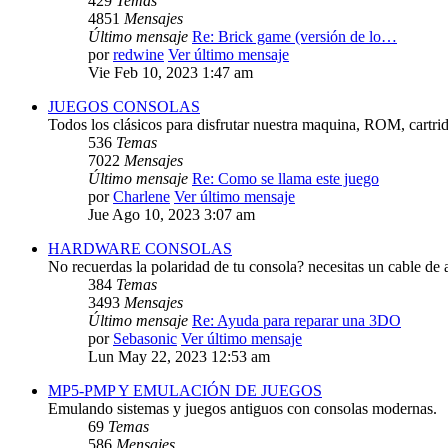
429
Temas
4851
Mensajes
Último mensaje
Re: Brick game (versión de lo…
por
redwine
Ver último mensaje
Vie Feb 10, 2023 1:47 am
JUEGOS CONSOLAS
Todos los clásicos para disfrutar nuestra maquina, ROM, cartri
536
Temas
7022
Mensajes
Último mensaje
Re: Como se llama este juego
por
Charlene
Ver último mensaje
Jue Ago 10, 2023 3:07 am
HARDWARE CONSOLAS
No recuerdas la polaridad de tu consola? necesitas un cable de 
384
Temas
3493
Mensajes
Último mensaje
Re: Ayuda para reparar una 3DO
por
Sebasonic
Ver último mensaje
Lun May 22, 2023 12:53 am
MP5-PMP Y EMULACIÓN DE JUEGOS
Emulando sistemas y juegos antiguos con consolas modernas.
69
Temas
586
Mensajes