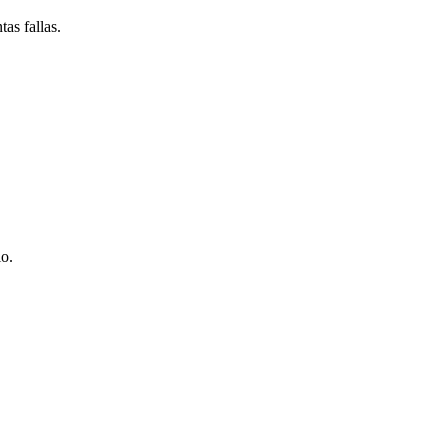
as fallas.
io.