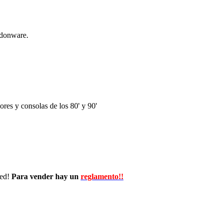
ndonware.
res y consolas de los 80' y 90'
wed!
Para vender hay un
reglamento!!