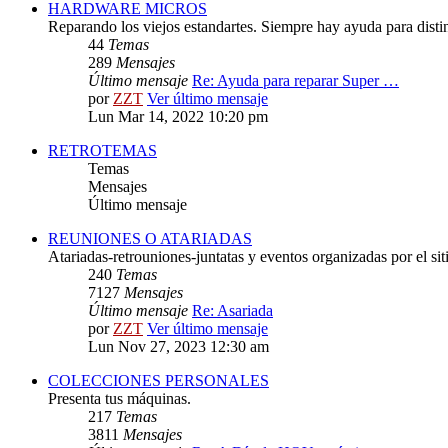
HARDWARE MICROS
Reparando los viejos estandartes. Siempre hay ayuda para distint
44
Temas
289
Mensajes
Último mensaje
Re: Ayuda para reparar Super …
por
ZZT
Ver último mensaje
Lun Mar 14, 2022 10:20 pm
RETROTEMAS
Temas
Mensajes
Último mensaje
REUNIONES O ATARIADAS
Atariadas-retrouniones-juntatas y eventos organizadas por el sit
240
Temas
7127
Mensajes
Último mensaje
Re: Asariada
por
ZZT
Ver último mensaje
Lun Nov 27, 2023 12:30 am
COLECCIONES PERSONALES
Presenta tus máquinas.
217
Temas
3811
Mensajes