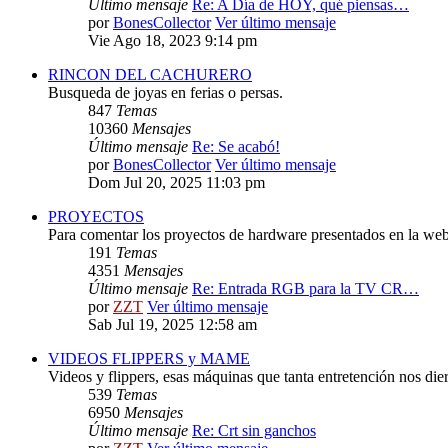
Último mensaje
Re: A Día de HOY, qué piensas…
por
BonesCollector
Ver último mensaje
Vie Ago 18, 2023 9:14 pm
RINCON DEL CACHURERO
Busqueda de joyas en ferias o persas.
847
Temas
10360
Mensajes
Último mensaje
Re: Se acabó!
por
BonesCollector
Ver último mensaje
Dom Jul 20, 2025 11:03 pm
PROYECTOS
Para comentar los proyectos de hardware presentados en la web
191
Temas
4351
Mensajes
Último mensaje
Re: Entrada RGB para la TV CR…
por
ZZT
Ver último mensaje
Sab Jul 19, 2025 12:58 am
VIDEOS FLIPPERS y MAME
Videos y flippers, esas máquinas que tanta entretención nos die
539
Temas
6950
Mensajes
Último mensaje
Re: Crt sin ganchos