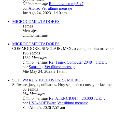
Último mensaje
Re: nuevo en mp5 x7
por
Alonso
Ver último mensaje
Jue Ago 24, 2023 11:10 am
MICROCOMPUTADORES
Temas
Mensajes
Último mensaje
MICROCOMPUTADORES
COMMODORE, SINCLAIR, MSX, o cualquier otra marca de 
196
Temas
1582
Mensajes
Último mensaje
Re: Timex Computer 2048 + FDD…
por
Samsung
Ver último mensaje
Mié May 24, 2023 2:18 am
SOFTWARE Y JUEGOS PARA MICROS
Software, juegos, utilitarios. Hoy se pueden conseguir fácilmen
50
Temas
364
Mensajes
Último mensaje
Re: ATENCION ! - 20.000 JUE…
por
USA-SOFTware
Ver último mensaje
Sab Abr 25, 2026 7:57 am