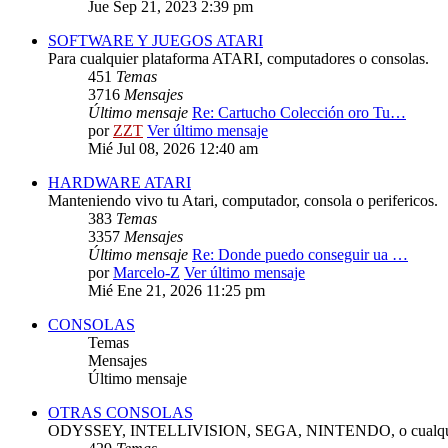
Jue Sep 21, 2023 2:39 pm
SOFTWARE Y JUEGOS ATARI
Para cualquier plataforma ATARI, computadores o consolas.
451
Temas
3716
Mensajes
Último mensaje
Re: Cartucho Colección oro Tu…
por
ZZT
Ver último mensaje
Mié Jul 08, 2026 12:40 am
HARDWARE ATARI
Manteniendo vivo tu Atari, computador, consola o perifericos.
383
Temas
3357
Mensajes
Último mensaje
Re: Donde puedo conseguir ua …
por
Marcelo-Z
Ver último mensaje
Mié Ene 21, 2026 11:25 pm
CONSOLAS
Temas
Mensajes
Último mensaje
OTRAS CONSOLAS
ODYSSEY, INTELLIVISION, SEGA, NINTENDO, o cualquie