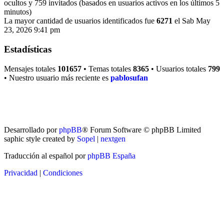
ocultos y 759 invitados (basados en usuarios activos en los últimos 5
minutos)
La mayor cantidad de usuarios identificados fue
6271
el Sab May
23, 2026 9:41 pm
Estadísticas
Mensajes totales
101657
• Temas totales
8365
• Usuarios totales
799
• Nuestro usuario más reciente es
pablosufan
RG
Índice general
Todos los horarios son
UTC-04:00
Borrar cookies
Desarrollado por
phpBB
® Forum Software © phpBB Limited
saphic style created by
Sopel
|
nextgen
Traducción al español por
phpBB España
Privacidad
|
Condiciones